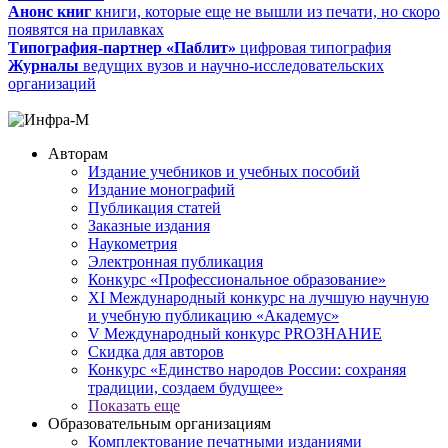
Анонс книг
книги, которые еще не вышли из печати, но скоро
появятся на прилавках
Типография-партнер «Паблит»
цифровая типография
Журналы
ведущих вузов и научно-исследовательских
организаций
Авторам
Издание учебников и учебных пособий
Издание монографий
Публикация статей
Заказные издания
Наукометрия
Электронная публикация
Конкурс «Профессиональное образование»
XI Международный конкурс на лучшую научную
и учебную публикацию «Академус»
V Международный конкурс PROЗНАНИЕ
Скидка для авторов
Конкурс «Единство народов России: сохраняя
традиции, создаем будущее»
Показать еще
Образовательным организациям
Комплектование печатными изданиями