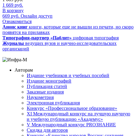
1 669
руб.
В корзину
669
руб.
Онлайн доступ
Ознакомиться
Анонс книг
книги, которые еще не вышли из печати, но скоро
появятся на прилавках
Типография-партнер «Паблит»
цифровая типография
Журналы
ведущих вузов и научно-исследовательских
организаций
Авторам
Издание учебников и учебных пособий
Издание монографий
Публикация статей
Заказные издания
Наукометрия
Электронная публикация
Конкурс «Профессиональное образование»
XI Международный конкурс на лучшую научную
и учебную публикацию «Академус»
V Международный конкурс PROЗНАНИЕ
Скидка для авторов
Конкурс «Единство народов России: сохраняя