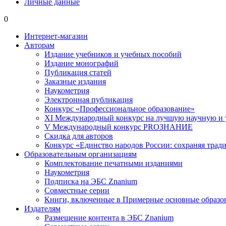
Личные данные
0
Интернет-магазин
Авторам
Издание учебников и учебных пособий
Издание монографий
Публикация статей
Заказные издания
Наукометрия
Электронная публикация
Конкурс «Профессиональное образование»
XI Международный конкурс на лучшую научную и
V Международный конкурс PROЗНАНИЕ
Скидка для авторов
Конкурс «Единство народов России: сохраняя тради
Образовательным организациям
Комплектование печатными изданиями
Наукометрия
Подписка на ЭБС Znanium
Совместные серии
Книги, включенные в Примерные основные образ
Издателям
Размещение контента в ЭБС Znanium