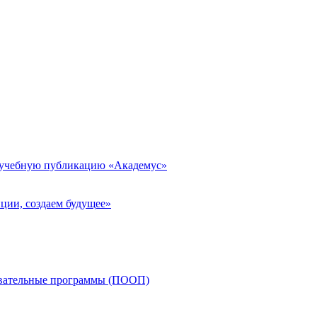
 учебную публикацию «Академус»
ции, создаем будущее»
овательные программы (ПООП)