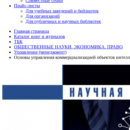
Совместные серии
Прайс-листы
Для учебных заведений и библиотек
Для организаций
Для публичных и научных библиотек
Главная страница
Каталог книг и журналов
ТБК
ОБЩЕСТВЕННЫЕ НАУКИ. ЭКОНОМИКА. ПРАВО
Управление (менеджмент)
Основы управления коммерциализацией объектов интелл