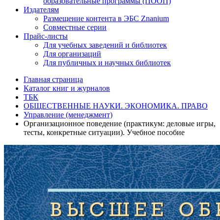
образовательные программы (ПООП)
Издателям
Размещение контента в ЭБС Znanium
Совместные серии
Прайс-листы
Для учебных заведений и библиотек
Для организаций
Для публичных и научных библиотек
Главная страница
Каталог книг и журналов
ТБК
ОБЩЕСТВЕННЫЕ НАУКИ. ЭКОНОМИКА. ПРАВО
Управление (менеджмент)
Организационное поведение (практикум: деловые игры,
тесты, конкретные ситуации). Учебное пособие