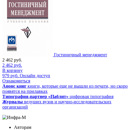
Гостиничный менеджмент
2 462
руб.
2 462
руб.
В корзину
979
руб.
Онлайн доступ
Ознакомиться
Анонс книг
книги, которые еще не вышли из печати, но скоро
появятся на прилавках
Типография-партнер «Паблит»
цифровая типография
Журналы
ведущих вузов и научно-исследовательских
организаций
Авторам