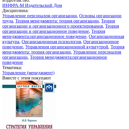
Издательство:
ИНФРА-М Издательский Дом
Дисциплина:
Управление персоналом организации
,
Основы организации
труда
,
Теория менеджмента: теория организации
,
Теория
организации и организационного проектирования
,
Теория
организации и организационное поведение
,
Теория
менеджмента:организационное поведение
,
Организационная
культура
,
Организационная психология
,
Организационное
поведение
,
Управления организационной культутрой
,
Теория
менеджмента: теория организации
,
Управление персоналом
организации
,
Теория менеджмента:организационное
поведение
Тематика:
Управление (менеджмент)
Вместе с этим покупают