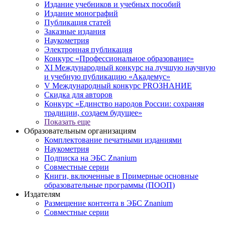
Издание учебников и учебных пособий
Издание монографий
Публикация статей
Заказные издания
Наукометрия
Электронная публикация
Конкурс «Профессиональное образование»
XI Международный конкурс на лучшую научную
и учебную публикацию «Академус»
V Международный конкурс PROЗНАНИЕ
Скидка для авторов
Конкурс «Единство народов России: сохраняя
традиции, создаем будущее»
Показать еще
Образовательным организациям
Комплектование печатными изданиями
Наукометрия
Подписка на ЭБС Znanium
Совместные серии
Книги, включенные в Примерные основные
образовательные программы (ПООП)
Издателям
Размещение контента в ЭБС Znanium
Совместные серии