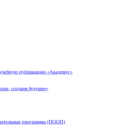
 учебную публикацию «Академус»
ции, создаем будущее»
овательные программы (ПООП)