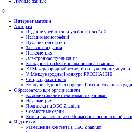
Личные данные
0
Интернет-магазин
Авторам
Издание учебников и учебных пособий
Издание монографий
Публикация статей
Заказные издания
Наукометрия
Электронная публикация
Конкурс «Профессиональное образование»
XI Международный конкурс на лучшую научную и
V Международный конкурс PROЗНАНИЕ
Скидка для авторов
Конкурс «Единство народов России: сохраняя тради
Образовательным организациям
Комплектование печатными изданиями
Наукометрия
Подписка на ЭБС Znanium
Совместные серии
Книги, включенные в Примерные основные образ
Издателям
Размещение контента в ЭБС Znanium