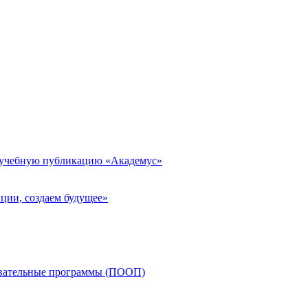
 учебную публикацию «Академус»
ции, создаем будущее»
овательные программы (ПООП)