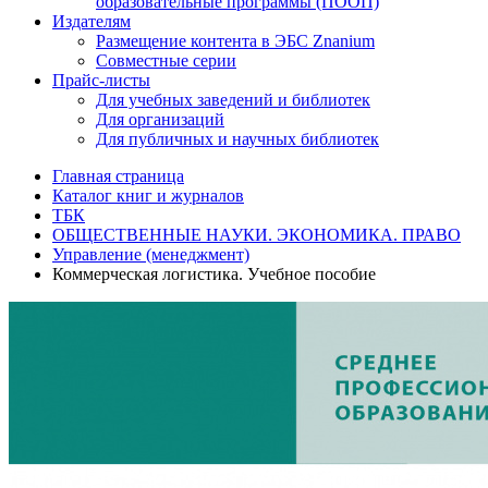
образовательные программы (ПООП)
Издателям
Размещение контента в ЭБС Znanium
Совместные серии
Прайс-листы
Для учебных заведений и библиотек
Для организаций
Для публичных и научных библиотек
Главная страница
Каталог книг и журналов
ТБК
ОБЩЕСТВЕННЫЕ НАУКИ. ЭКОНОМИКА. ПРАВО
Управление (менеджмент)
Коммерческая логистика. Учебное пособие