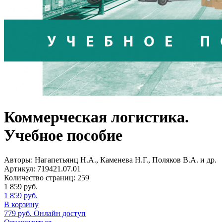
Коммерческая логистика.
Учебное пособие
Авторы:
Нагапетьянц Н.А., Каменева Н.Г., Поляков В.А. и др.
Артикул:
719421.07.01
Количество страниц:
259
1 859
руб.
1 859
руб.
В корзину
779
руб.
Онлайн доступ