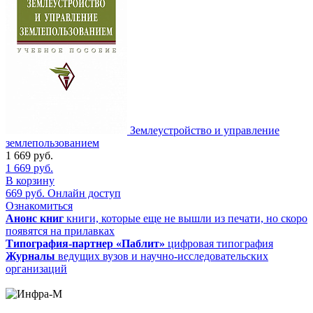
Землеустройство и управление
землепользованием
1 669
руб.
1 669
руб.
В корзину
669
руб.
Онлайн доступ
Ознакомиться
Анонс книг
книги, которые еще не вышли из печати, но скоро
появятся на прилавках
Типография-партнер «Паблит»
цифровая типография
Журналы
ведущих вузов и научно-исследовательских
организаций