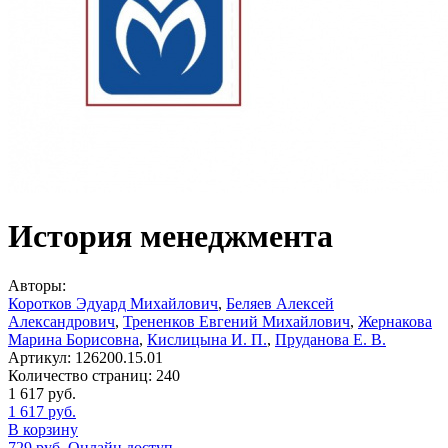
История менеджмента
Авторы:
Коротков Эдуард Михайлович
,
Беляев Алексей
Александрович
,
Трененков Евгений Михайлович
,
Жернакова
Марина Борисовна
,
Кислицына И. П.
,
Пруданова Е. В.
Артикул:
126200.15.01
Количество страниц:
240
1 617
руб.
1 617
руб.
В корзину
729
руб.
Онлайн доступ