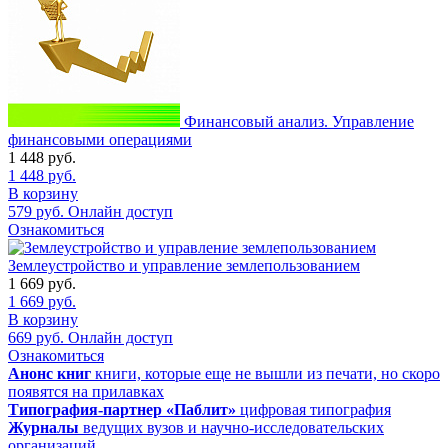
Финансовый анализ. Управление
финансовыми операциями
1 448
руб.
1 448
руб.
В корзину
579
руб.
Онлайн доступ
Ознакомиться
Землеустройство и управление землепользованием
1 669
руб.
1 669
руб.
В корзину
669
руб.
Онлайн доступ
Ознакомиться
Анонс книг
книги, которые еще не вышли из печати, но скоро
появятся на прилавках
Типография-партнер «Паблит»
цифровая типография
Журналы
ведущих вузов и научно-исследовательских
организаций