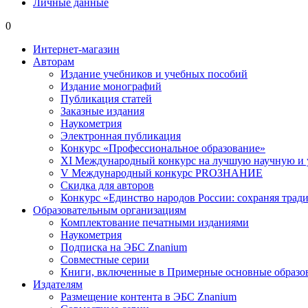
Личные данные
0
Интернет-магазин
Авторам
Издание учебников и учебных пособий
Издание монографий
Публикация статей
Заказные издания
Наукометрия
Электронная публикация
Конкурс «Профессиональное образование»
XI Международный конкурс на лучшую научную и
V Международный конкурс PROЗНАНИЕ
Скидка для авторов
Конкурс «Единство народов России: сохраняя тради
Образовательным организациям
Комплектование печатными изданиями
Наукометрия
Подписка на ЭБС Znanium
Совместные серии
Книги, включенные в Примерные основные образ
Издателям
Размещение контента в ЭБС Znanium