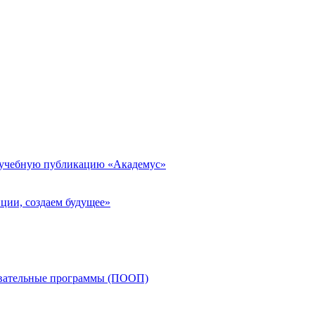
 учебную публикацию «Академус»
ции, создаем будущее»
овательные программы (ПООП)