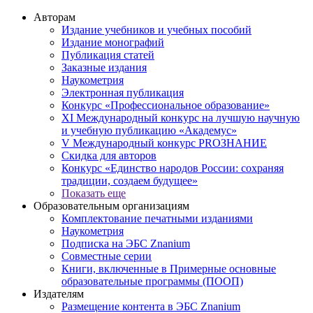
Авторам
Издание учебников и учебных пособий
Издание монографий
Публикация статей
Заказные издания
Наукометрия
Электронная публикация
Конкурс «Профессиональное образование»
XI Международный конкурс на лучшую научную
и учебную публикацию «Академус»
V Международный конкурс PROЗНАНИЕ
Скидка для авторов
Конкурс «Единство народов России: сохраняя
традиции, создаем будущее»
Показать еще
Образовательным организациям
Комплектование печатными изданиями
Наукометрия
Подписка на ЭБС Znanium
Совместные серии
Книги, включенные в Примерные основные
образовательные программы (ПООП)
Издателям
Размещение контента в ЭБС Znanium