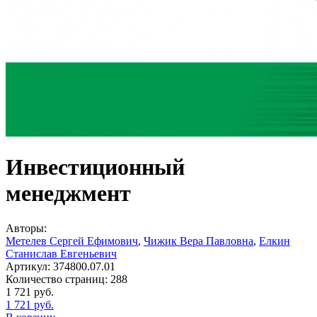
Инвестиционный
менеджмент
Авторы:
Метелев Сергей Ефимович
,
Чижик Вера Павловна
,
Елкин
Станислав Евгеньевич
Артикул:
374800.07.01
Количество страниц:
288
1 721
руб.
1 721
руб.