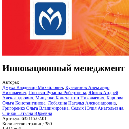
Инновационный менеджмент
Авторы:
Джуха Владимир Михайлович
,
Кузьминов Александр
Николаевич
,
Погосян Рузанна Робертовна
,
Юрков Андрей
Александрович
,
Мищенко Константин Николаевич
,
Карпова
Ольга Константинова
,
Лобахина Наталья Александровна
,
Григоренко Ольга Владимировна
,
Седых Юлия Анатольевна
,
Синюк Татьяна Юрьевна
Артикул:
632115.02.01
Количество страниц:
380
1 443
руб.