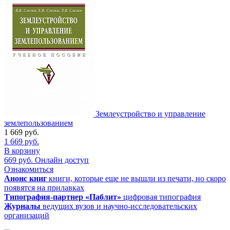
Землеустройство и управление
землепользованием
1 669
руб.
1 669
руб.
В корзину
669
руб.
Онлайн доступ
Ознакомиться
Анонс книг
книги, которые еще не вышли из печати, но скоро
появятся на прилавках
Типография-партнер «Паблит»
цифровая типография
Журналы
ведущих вузов и научно-исследовательских
организаций