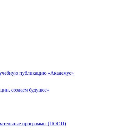
 учебную публикацию «Академус»
ции, создаем будущее»
овательные программы (ПООП)