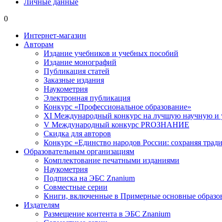
Личные данные
0
Интернет-магазин
Авторам
Издание учебников и учебных пособий
Издание монографий
Публикация статей
Заказные издания
Наукометрия
Электронная публикация
Конкурс «Профессиональное образование»
XI Международный конкурс на лучшую научную и
V Международный конкурс PROЗНАНИЕ
Скидка для авторов
Конкурс «Единство народов России: сохраняя тради
Образовательным организациям
Комплектование печатными изданиями
Наукометрия
Подписка на ЭБС Znanium
Совместные серии
Книги, включенные в Примерные основные образ
Издателям
Размещение контента в ЭБС Znanium