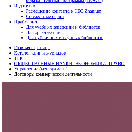
образовательные программы (ПООП)
Издателям
Размещение контента в ЭБС Znanium
Совместные серии
Прайс-листы
Для учебных заведений и библиотек
Для организаций
Для публичных и научных библиотек
Главная страница
Каталог книг и журналов
ТБК
ОБЩЕСТВЕННЫЕ НАУКИ. ЭКОНОМИКА. ПРАВО
Управление (менеджмент)
Договоры коммерческой деятельности