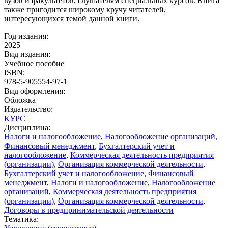
вузов и факультетов, слушателям специальных курсов. Книга
также пригодится широкому кручу читателей,
интересующихся темой данной книги.
Год издания:
2025
Вид издания:
Учебное пособие
ISBN:
978-5-905554-97-1
Вид оформления:
Обложка
Издательство:
КУРС
Дисциплина:
Налоги и налогообложение
,
Налогообложение организаций
,
Финансовый менеджмент
,
Бухгалтерский учет и
налогообложение
,
Коммерческая деятельность предприятия
(организации)
,
Организация коммерческой деятельности
,
Бухгалтерский учет и налогообложение
,
Финансовый
менеджмент
,
Налоги и налогообложение
,
Налогообложение
организаций
,
Коммерческая деятельность предприятия
(организации)
,
Организация коммерческой деятельности
,
Договоры в предпринимательской деятельности
Тематика: