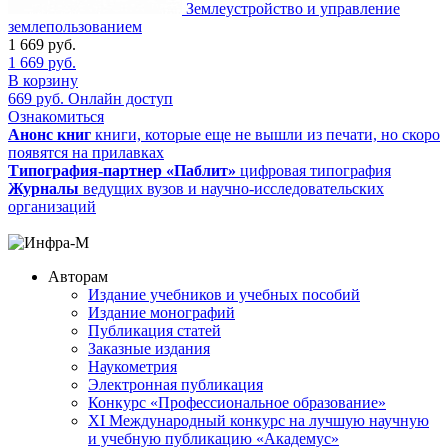
Землеустройство и управление
землепользованием
1 669
руб.
1 669
руб.
В корзину
669
руб.
Онлайн доступ
Ознакомиться
Анонс книг
книги, которые еще не вышли из печати, но скоро
появятся на прилавках
Типография-партнер «Паблит»
цифровая типография
Журналы
ведущих вузов и научно-исследовательских
организаций
Авторам
Издание учебников и учебных пособий
Издание монографий
Публикация статей
Заказные издания
Наукометрия
Электронная публикация
Конкурс «Профессиональное образование»
XI Международный конкурс на лучшую научную
и учебную публикацию «Академус»