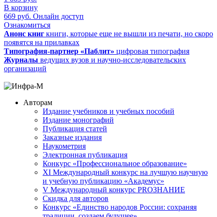
В корзину
669
руб.
Онлайн доступ
Ознакомиться
Анонс книг
книги, которые еще не вышли из печати, но скоро
появятся на прилавках
Типография-партнер «Паблит»
цифровая типография
Журналы
ведущих вузов и научно-исследовательских
организаций
Авторам
Издание учебников и учебных пособий
Издание монографий
Публикация статей
Заказные издания
Наукометрия
Электронная публикация
Конкурс «Профессиональное образование»
XI Международный конкурс на лучшую научную
и учебную публикацию «Академус»
V Международный конкурс PROЗНАНИЕ
Скидка для авторов
Конкурс «Единство народов России: сохраняя
традиции, создаем будущее»