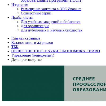
образовательные программы (ПООП)
Издателям
Размещение контента в ЭБС Znanium
Совместные серии
Прайс-листы
Для учебных заведений и библиотек
Для организаций
Для публичных и научных библиотек
Главная страница
Каталог книг и журналов
ТБК
ОБЩЕСТВЕННЫЕ НАУКИ. ЭКОНОМИКА. ПРАВО
Управление (менеджмент)
Делопроизводство