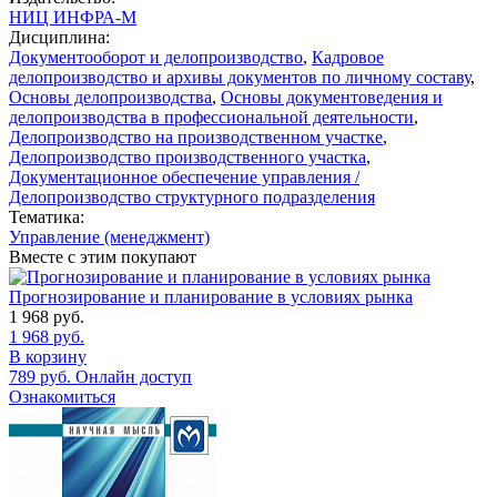
НИЦ ИНФРА-М
Дисциплина:
Документооборот и делопроизводство
,
Кадровое
делопроизводство и архивы документов по личному составу
,
Основы делопроизводства
,
Основы документоведения и
делопроизводства в профессиональной деятельности
,
Делопроизводство на производственном участке
,
Делопроизводство производственного участка
,
Документационное обеспечение управления /
Делопроизводство структурного подразделения
Тематика:
Управление (менеджмент)
Вместе с этим покупают
Прогнозирование и планирование в условиях рынка
1 968
руб.
1 968
руб.
В корзину
789
руб.
Онлайн доступ
Ознакомиться