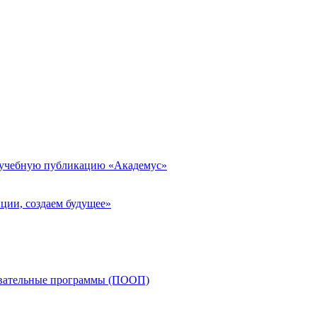
 учебную публикацию «Академус»
ции, создаем будущее»
овательные программы (ПООП)