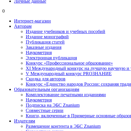
Личные данные
0
Интернет-магазин
Авторам
Издание учебников и учебных пособий
Издание монографий
Публикация статей
Заказные издания
Наукометрия
Электронная публикация
Конкурс «Профессиональное образование»
XI Международный конкурс на лучшую научную и
V Международный конкурс PROЗНАНИЕ
Скидка для авторов
Конкурс «Единство народов России: сохраняя тради
Образовательным организациям
Комплектование печатными изданиями
Наукометрия
Подписка на ЭБС Znanium
Совместные серии
Книги, включенные в Примерные основные образ
Издателям
Размещение контента в ЭБС Znanium