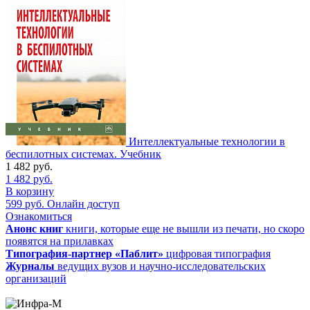
Интеллектуальные технологии в
беспилотных системах. Учебник
1 482
руб.
1 482
руб.
В корзину
599
руб.
Онлайн доступ
Ознакомиться
Анонс книг
книги, которые еще не вышли из печати, но скоро
появятся на прилавках
Типография-партнер «Паблит»
цифровая типография
Журналы
ведущих вузов и научно-исследовательских
организаций