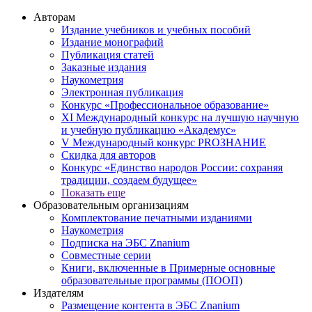
Авторам
Издание учебников и учебных пособий
Издание монографий
Публикация статей
Заказные издания
Наукометрия
Электронная публикация
Конкурс «Профессиональное образование»
XI Международный конкурс на лучшую научную
и учебную публикацию «Академус»
V Международный конкурс PROЗНАНИЕ
Скидка для авторов
Конкурс «Единство народов России: сохраняя
традиции, создаем будущее»
Показать еще
Образовательным организациям
Комплектование печатными изданиями
Наукометрия
Подписка на ЭБС Znanium
Совместные серии
Книги, включенные в Примерные основные
образовательные программы (ПООП)
Издателям
Размещение контента в ЭБС Znanium