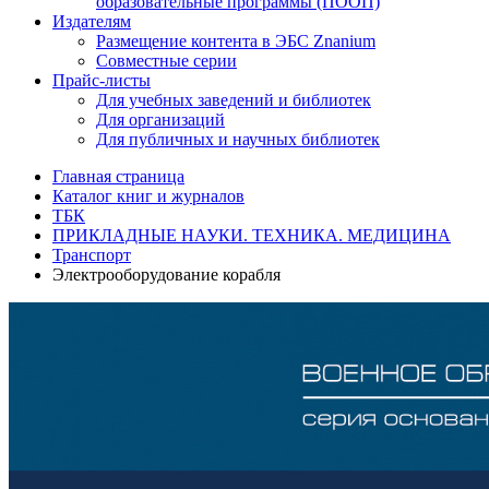
образовательные программы (ПООП)
Издателям
Размещение контента в ЭБС Znanium
Совместные серии
Прайс-листы
Для учебных заведений и библиотек
Для организаций
Для публичных и научных библиотек
Главная страница
Каталог книг и журналов
ТБК
ПРИКЛАДНЫЕ НАУКИ. ТЕХНИКА. МЕДИЦИНА
Транспорт
Электрооборудование корабля