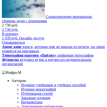
Сопротивление материалов:
сборник задач с решениями
2 730
руб.
2 730
руб.
В корзину
1 039
руб.
Онлайн доступ
Ознакомиться
Анонс книг
книги, которые еще не вышли из печати, но скоро
появятся на прилавках
Типография-партнер «Паблит»
цифровая типография
Журналы
ведущих вузов и научно-исследовательских
организаций
Авторам
Издание учебников и учебных пособий
Издание монографий
Публикация статей
Заказные издания
Наукометрия
Электронная публикация