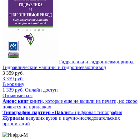
Гидравлика и гидропневмопривод.
Гидравлические машины и гидропневмопривод
3 359
руб.
3 359
руб.
В корзину
1 339
руб.
Онлайн доступ
Ознакомиться
Анонс книг
книги, которые еще не вышли из печати, но скоро
появятся на прилавках
Типография-партнер «Паблит»
цифровая типография
Журналы
ведущих вузов и научно-исследовательских
организаций