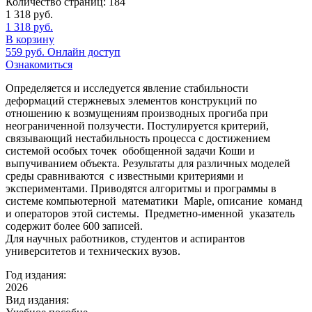
Количество страниц:
184
1 318
руб.
1 318
руб.
В корзину
559
руб.
Онлайн доступ
Ознакомиться
Определяется и исследуется явление стабильности
деформаций стержневых элементов конструкций по
отношению к возмущениям производных прогиба при
неограниченной ползучести. Постулируется критерий,
связывающий нестабильность процесса с достижением
системой особых точек обобщенной задачи Коши и
выпучиванием объекта. Результаты для различных моделей
среды сравниваются с известными критериями и
экспериментами. Приводятся алгоритмы и программы в
системе компьютерной математики Maple, описание команд
и операторов этой системы. Предметно-именной указатель
содержит более 600 записей.
Для научных работников, студентов и аспирантов
университетов и технических вузов.
Год издания:
2026
Вид издания: