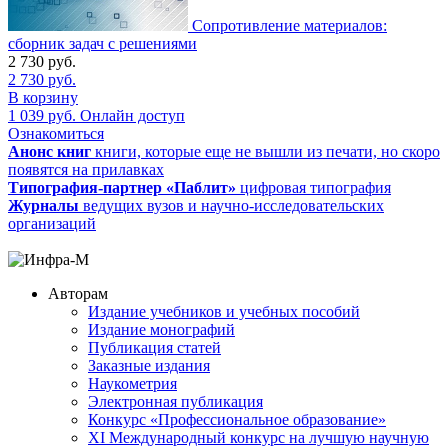
Сопротивление материалов:
сборник задач с решениями
2 730
руб.
2 730
руб.
В корзину
1 039
руб.
Онлайн доступ
Ознакомиться
Анонс книг
книги, которые еще не вышли из печати, но скоро
появятся на прилавках
Типография-партнер «Паблит»
цифровая типография
Журналы
ведущих вузов и научно-исследовательских
организаций
Авторам
Издание учебников и учебных пособий
Издание монографий
Публикация статей
Заказные издания
Наукометрия
Электронная публикация
Конкурс «Профессиональное образование»
XI Международный конкурс на лучшую научную