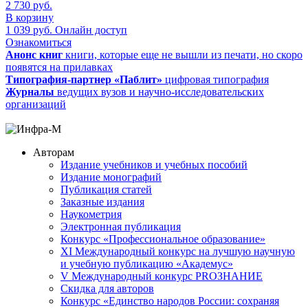
2 730
руб.
В корзину
1 039
руб.
Онлайн доступ
Ознакомиться
Анонс книг
книги, которые еще не вышли из печати, но скоро
появятся на прилавках
Типография-партнер «Паблит»
цифровая типография
Журналы
ведущих вузов и научно-исследовательских
организаций
Авторам
Издание учебников и учебных пособий
Издание монографий
Публикация статей
Заказные издания
Наукометрия
Электронная публикация
Конкурс «Профессиональное образование»
XI Международный конкурс на лучшую научную
и учебную публикацию «Академус»
V Международный конкурс PROЗНАНИЕ
Скидка для авторов
Конкурс «Единство народов России: сохраняя