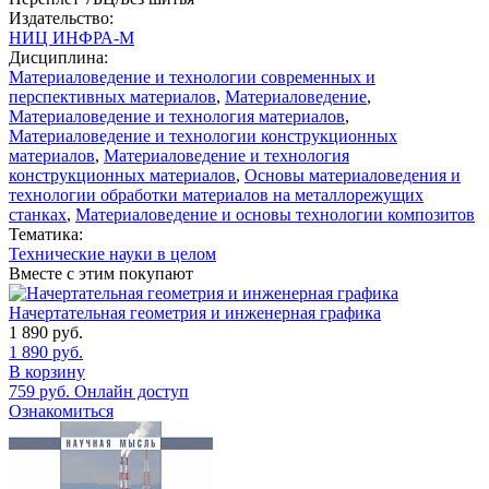
Издательство:
НИЦ ИНФРА-М
Дисциплина:
Материаловедение и технологии современных и
перспективных материалов
,
Материаловедение
,
Материаловедение и технология материалов
,
Материаловедение и технологии конструкционных
материалов
,
Материаловедение и технология
конструкционных материалов
,
Основы материаловедения и
технологии обработки материалов на металлорежущих
станках
,
Материаловедение и основы технологии композитов
Тематика:
Технические науки в целом
Вместе с этим покупают
Начертательная геометрия и инженерная графика
1 890
руб.
1 890
руб.
В корзину
759
руб.
Онлайн доступ
Ознакомиться