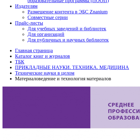
образовательные программы (ПООП)
Издателям
Размещение контента в ЭБС Znanium
Совместные серии
Прайс-листы
Для учебных заведений и библиотек
Для организаций
Для публичных и научных библиотек
Главная страница
Каталог книг и журналов
ТБК
ПРИКЛАДНЫЕ НАУКИ. ТЕХНИКА. МЕДИЦИНА
Технические науки в целом
Материаловедение и технология материалов