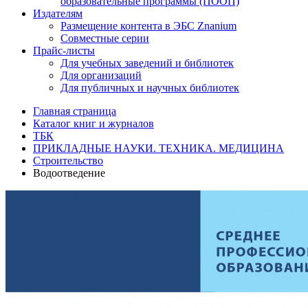
образовательные программы (ПООП)
Издателям
Размещение контента в ЭБС Znanium
Совместные серии
Прайс-листы
Для учебных заведений и библиотек
Для организаций
Для публичных и научных библиотек
Главная страница
Каталог книг и журналов
ТБК
ПРИКЛАДНЫЕ НАУКИ. ТЕХНИКА. МЕДИЦИНА
Строительство
Водоотведение