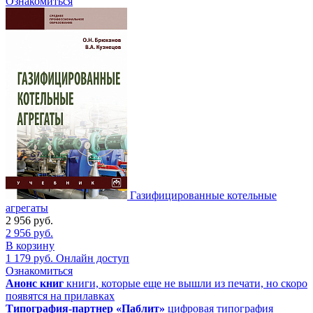
Ознакомиться
Газифицированные котельные
агрегаты
2 956
руб.
2 956
руб.
В корзину
1 179
руб.
Онлайн доступ
Ознакомиться
Анонс книг
книги, которые еще не вышли из печати, но скоро
появятся на прилавках
Типография-партнер «Паблит»
цифровая типография