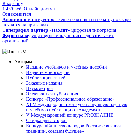
В корзину
1 439
руб.
Онлайн доступ
Ознакомиться
Анонс книг
книги, которые еще не вышли из печати, но скоро
появятся на прилавках
Типография-партнер «Паблит»
цифровая типография
Журналы
ведущих вузов и научно-исследовательских
организаций
Авторам
Издание учебников и учебных пособий
Издание монографий
Публикация статей
Заказные издания
Наукометрия
Электронная публикация
Конкурс «Профессиональное образование»
XI Международный конкурс на лучшую научную
и учебную публикацию «Академус»
V Международный конкурс PROЗНАНИЕ
Скидка для авторов
Конкурс «Единство народов России: сохраняя
традиции, создаем будущее»