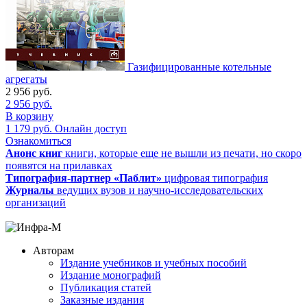
Газифицированные котельные
агрегаты
2 956
руб.
2 956
руб.
В корзину
1 179
руб.
Онлайн доступ
Ознакомиться
Анонс книг
книги, которые еще не вышли из печати, но скоро
появятся на прилавках
Типография-партнер «Паблит»
цифровая типография
Журналы
ведущих вузов и научно-исследовательских
организаций
Авторам
Издание учебников и учебных пособий
Издание монографий
Публикация статей
Заказные издания