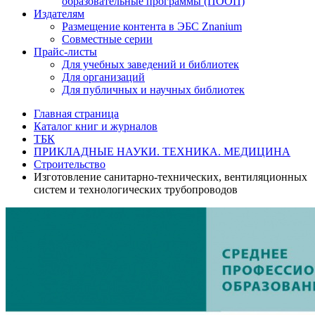
образовательные программы (ПООП)
Издателям
Размещение контента в ЭБС Znanium
Совместные серии
Прайс-листы
Для учебных заведений и библиотек
Для организаций
Для публичных и научных библиотек
Главная страница
Каталог книг и журналов
ТБК
ПРИКЛАДНЫЕ НАУКИ. ТЕХНИКА. МЕДИЦИНА
Строительство
Изготовление санитарно-технических, вентиляционных
систем и технологических трубопроводов