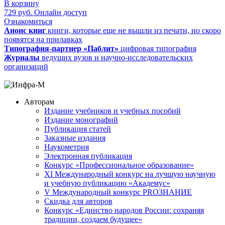
В корзину
729
руб.
Онлайн доступ
Ознакомиться
Анонс книг
книги, которые еще не вышли из печати, но скоро
появятся на прилавках
Типография-партнер «Паблит»
цифровая типография
Журналы
ведущих вузов и научно-исследовательских
организаций
Авторам
Издание учебников и учебных пособий
Издание монографий
Публикация статей
Заказные издания
Наукометрия
Электронная публикация
Конкурс «Профессиональное образование»
XI Международный конкурс на лучшую научную
и учебную публикацию «Академус»
V Международный конкурс PROЗНАНИЕ
Скидка для авторов
Конкурс «Единство народов России: сохраняя
традиции, создаем будущее»