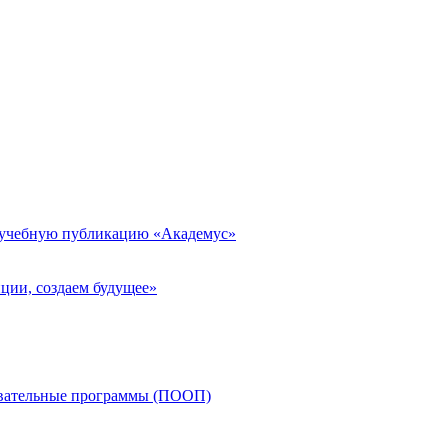
 учебную публикацию «Академус»
ции, создаем будущее»
овательные программы (ПООП)