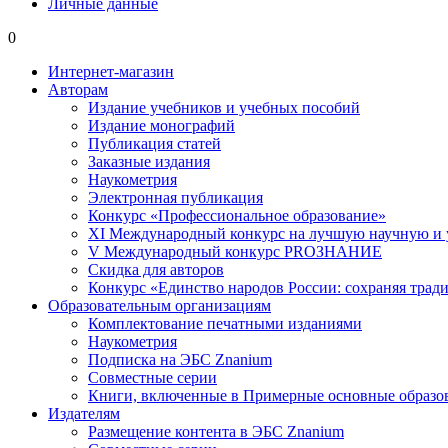
Личные данные
0
Интернет-магазин
Авторам
Издание учебников и учебных пособий
Издание монографий
Публикация статей
Заказные издания
Наукометрия
Электронная публикация
Конкурс «Профессиональное образование»
XI Международный конкурс на лучшую научную и
V Международный конкурс PROЗНАНИЕ
Скидка для авторов
Конкурс «Единство народов России: сохраняя тради
Образовательным организациям
Комплектование печатными изданиями
Наукометрия
Подписка на ЭБС Znanium
Совместные серии
Книги, включенные в Примерные основные образ
Издателям
Размещение контента в ЭБС Znanium