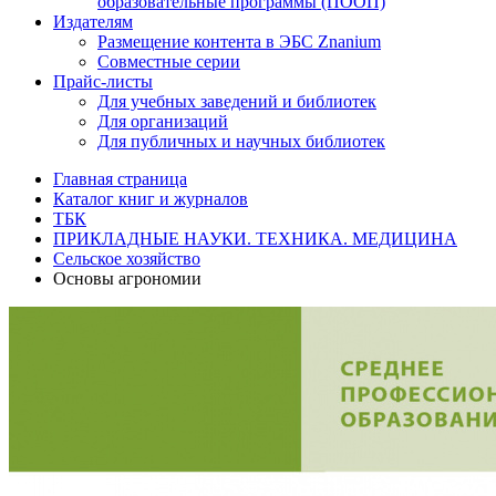
образовательные программы (ПООП)
Издателям
Размещение контента в ЭБС Znanium
Совместные серии
Прайс-листы
Для учебных заведений и библиотек
Для организаций
Для публичных и научных библиотек
Главная страница
Каталог книг и журналов
ТБК
ПРИКЛАДНЫЕ НАУКИ. ТЕХНИКА. МЕДИЦИНА
Сельское хозяйство
Основы агрономии