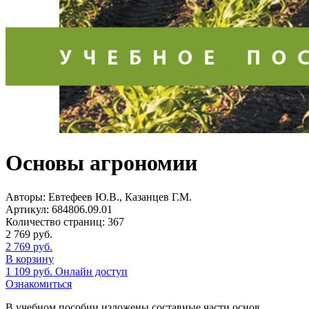
Основы агрономии
Авторы:
Евтефеев Ю.В., Казанцев Г.М.
Артикул:
684806.09.01
Количество страниц:
367
2 769
руб.
2 769
руб.
В корзину
1 109
руб.
Онлайн доступ
Ознакомиться
В учебном пособии изложены составные части основ