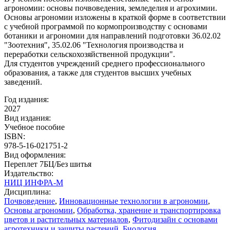
агрономии: основы почвоведения, земледелия и агрохимии.
Основы агрономии изложены в краткой форме в соответствии
с учебной программой по кормопроизводству с основами
ботаники и агрономии для направлений подготовки 36.02.02
"Зоотехния", 35.02.06 "Технология производства и
переработки сельскохозяйственной продукции".
Для студентов учреждений среднего профессионального
образования, а также для студентов высших учебных
заведений.
Год издания:
2027
Вид издания:
Учебное пособие
ISBN:
978-5-16-021751-2
Вид оформления:
Переплет 7БЦ/Без шитья
Издательство:
НИЦ ИНФРА-М
Дисциплина:
Почвоведение
,
Инновационные технологии в агрономии
,
Основы агрономии
,
Обработка, хранение и транспортировка
цветов и растительных материалов
,
Фитодизайн с основами
агротехники и защиты растений
,
Биология