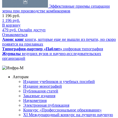
Эффективные приемы сепарации
зерна при производстве комбикормов
1 196
руб.
1 196
руб.
В корзину
479
руб.
Онлайн доступ
Ознакомиться
Анонс книг
книги, которые еще не вышли из печати, но скоро
появятся на прилавках
Типография-партнер «Паблит»
цифровая типография
Журналы
ведущих вузов и научно-исследовательских
организаций
Авторам
Издание учебников и учебных пособий
Издание монографий
Публикация статей
Заказные издания
Наукометрия
Электронная публикация
Конкурс «Профессиональное образование»
XI Международный конкурс на лучшую научную