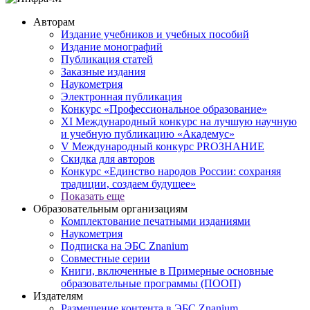
Авторам
Издание учебников и учебных пособий
Издание монографий
Публикация статей
Заказные издания
Наукометрия
Электронная публикация
Конкурс «Профессиональное образование»
XI Международный конкурс на лучшую научную
и учебную публикацию «Академус»
V Международный конкурс PROЗНАНИЕ
Скидка для авторов
Конкурс «Единство народов России: сохраняя
традиции, создаем будущее»
Показать еще
Образовательным организациям
Комплектование печатными изданиями
Наукометрия
Подписка на ЭБС Znanium
Совместные серии
Книги, включенные в Примерные основные
образовательные программы (ПООП)
Издателям
Размещение контента в ЭБС Znanium