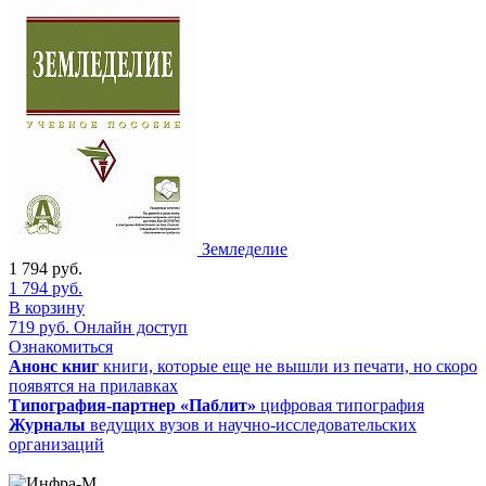
Земледелие
1 794
руб.
1 794
руб.
В корзину
719
руб.
Онлайн доступ
Ознакомиться
Анонс книг
книги, которые еще не вышли из печати, но скоро
появятся на прилавках
Типография-партнер «Паблит»
цифровая типография
Журналы
ведущих вузов и научно-исследовательских
организаций