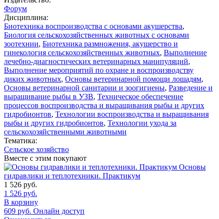
Форум
Дисциплина:
Биотехника воспроизводства с основами акушерства
,
Биология сельскохозяйственных животных с основами
зоотехнии
,
Биотехника размножения, акушерство и
гинекология сельскохозяйственных животных
,
Выполнение
лечебно-диагностических ветеринарных манипуляций
,
Выполнение мероприятий по охране и воспроизводству
диких животных
,
Основы ветеринарной помощи лошадям
,
Основы ветеринарной санитарии и зоогигиены
,
Разведение и
выращивание рыбы в УЗВ
,
Техническое обеспечение
процессов воспроизводства и выращивания рыбы и других
гидробионтов
,
Технологии воспроизводства и выращивания
рыбы и других гидробионтов
,
Технологии ухода за
сельскохозяйственными животными
Тематика:
Сельское хозяйство
Вместе с этим покупают
Основы
гидравлики и теплотехники. Практикум
1 526
руб.
1 526
руб.
В корзину
609
руб.
Онлайн доступ