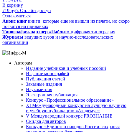
В корзину
719
руб.
Онлайн доступ
Ознакомиться
Анонс книг
книги, которые еще не вышли из печати, но скоро
появятся на прилавках
Типография-партнер «Паблит»
цифровая типография
Журналы
ведущих вузов и научно-исследовательских
организаций
Авторам
Издание учебников и учебных пособий
Издание монографий
Публикация статей
Заказные издания
Наукометрия
Электронная публикация
Конкурс «Профессиональное образование»
XI Международный конкурс на лучшую научную
и учебную публикацию «Академус»
V Международный конкурс PROЗНАНИЕ
Скидка для авторов
Конкурс «Единство народов России: сохраняя
традиции, создаем будущее»