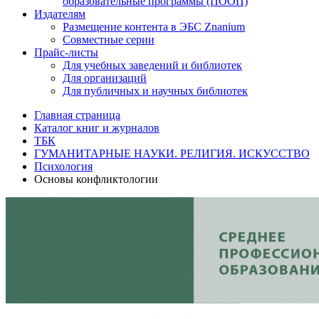
образовательные программы (ПООП)
Издателям
Размещение контента в ЭБС Znanium
Совместные серии
Прайс-листы
Для учебных заведений и библиотек
Для организаций
Для публичных и научных библиотек
Главная страница
Каталог книг и журналов
ТБК
ГУМАНИТАРНЫЕ НАУКИ. РЕЛИГИЯ. ИСКУССТВО
Психология
Основы конфликтологии