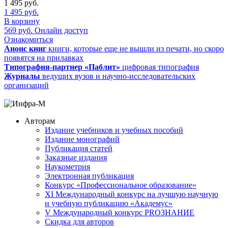
1 495
руб.
1 495
руб.
В корзину
569
руб.
Онлайн доступ
Ознакомиться
Анонс книг
книги, которые еще не вышли из печати, но скоро
появятся на прилавках
Типография-партнер «Паблит»
цифровая типография
Журналы
ведущих вузов и научно-исследовательских
организаций
Авторам
Издание учебников и учебных пособий
Издание монографий
Публикация статей
Заказные издания
Наукометрия
Электронная публикация
Конкурс «Профессиональное образование»
XI Международный конкурс на лучшую научную
и учебную публикацию «Академус»
V Международный конкурс PROЗНАНИЕ
Скидка для авторов