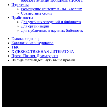
образовательные программы (ПООП)
Издателям
Размещение контента в ЭБС Znanium
Совместные серии
Прайс-листы
Для учебных заведений и библиотек
Для организаций
Для публичных и научных библиотек
Главная страница
Каталог книг и журналов
ТБК
ХУДОЖЕСТВЕННАЯ ЛИТЕРАТУРА
Проза. Поэзия. Драматургия
Нильда Фернандес. Чуть выше правил