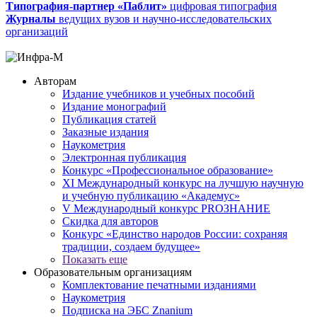
Типография-партнер «Паблит»
цифровая типография
Журналы
ведущих вузов и научно-исследовательских
организаций
Авторам
Издание учебников и учебных пособий
Издание монографий
Публикация статей
Заказные издания
Наукометрия
Электронная публикация
Конкурс «Профессиональное образование»
XI Международный конкурс на лучшую научную
и учебную публикацию «Академус»
V Международный конкурс PROЗНАНИЕ
Скидка для авторов
Конкурс «Единство народов России: сохраняя
традиции, создаем будущее»
Показать еще
Образовательным организациям
Комплектование печатными изданиями
Наукометрия
Подписка на ЭБС Znanium