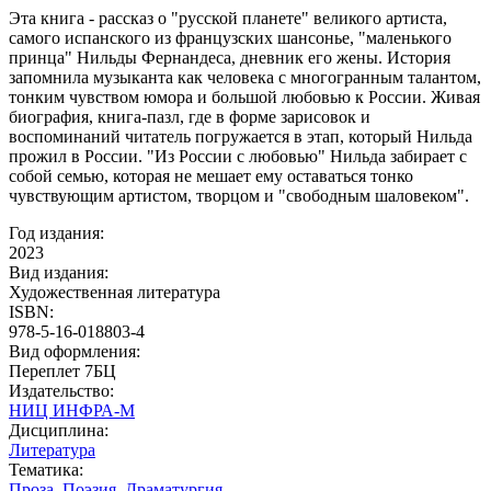
Эта книга - рассказ о "русской планете" великого артиста,
самого испанского из французских шансонье, "маленького
принца" Нильды Фернандеса, дневник его жены. История
запомнила музыканта как человека с многогранным талантом,
тонким чувством юмора и большой любовью к России. Живая
биография, книга-пазл, где в форме зарисовок и
воспоминаний читатель погружается в этап, который Нильда
прожил в России. "Из России с любовью" Нильда забирает с
собой семью, которая не мешает ему оставаться тонко
чувствующим артистом, творцом и "свободным шаловеком".
Год издания:
2023
Вид издания:
Художественная литература
ISBN:
978-5-16-018803-4
Вид оформления:
Переплет 7БЦ
Издательство:
НИЦ ИНФРА-М
Дисциплина:
Литература
Тематика:
Проза. Поэзия. Драматургия