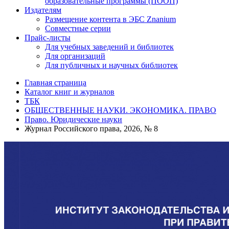
образовательные программы (ПООП)
Издателям
Размещение контента в ЭБС Znanium
Совместные серии
Прайс-листы
Для учебных заведений и библиотек
Для организаций
Для публичных и научных библиотек
Главная страница
Каталог книг и журналов
ТБК
ОБЩЕСТВЕННЫЕ НАУКИ. ЭКОНОМИКА. ПРАВО
Право. Юридические науки
Журнал Российского права, 2026, № 8