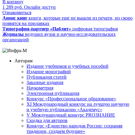
В корзину
1 289
руб.
Онлайн доступ
Ознакомиться
Анонс книг
книги, которые еще не вышли из печати, но скоро
появятся на прилавках
Типография-партнер «Паблит»
цифровая типография
Журналы
ведущих вузов и научно-исследовательских
организаций
Авторам
Издание учебников и учебных пособий
Издание монографий
Публикация статей
Заказные издания
Наукометрия
Электронная публикация
Конкурс «Профессиональное образование»
XI Международный конкурс на лучшую научную
и учебную публикацию «Академус»
V Международный конкурс PROЗНАНИЕ
Скидка для авторов
Конкурс «Единство народов России: сохраняя
традиции, создаем будущее»