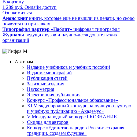
В корзину
1 289
руб.
Онлайн доступ
Ознакомиться
Анонс книг
книги, которые еще не вышли из печати, но скоро
появятся на прилавках
Типография-партнер «Паблит»
цифровая типография
Журналы
ведущих вузов и научно-исследовательских
организаций
Авторам
Издание учебников и учебных пособий
Издание монографий
Публикация статей
Заказные издания
Наукометрия
Электронная публикация
Конкурс «Профессиональное образование»
XI Международный конкурс на лучшую научную
и учебную публикацию «Академус»
V Международный конкурс PROЗНАНИЕ
Скидка для авторов
Конкурс «Единство народов России: сохраняя
традиции, создаем будущее»