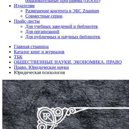
образовательные программы (ПООП)
Издателям
Размещение контента в ЭБС Znanium
Совместные серии
Прайс-листы
Для учебных заведений и библиотек
Для организаций
Для публичных и научных библиотек
Главная страница
Каталог книг и журналов
ТБК
ОБЩЕСТВЕННЫЕ НАУКИ. ЭКОНОМИКА. ПРАВО
Право. Юридические науки
Юридическая психология