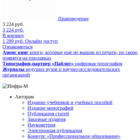
Правоведение
3 224
руб.
3 224
руб.
В корзину
1 289
руб.
Онлайн доступ
Ознакомиться
Анонс книг
книги, которые еще не вышли из печати, но скоро
появятся на прилавках
Типография-партнер «Паблит»
цифровая типография
Журналы
ведущих вузов и научно-исследовательских
организаций
Авторам
Издание учебников и учебных пособий
Издание монографий
Публикация статей
Заказные издания
Наукометрия
Электронная публикация
Конкурс «Профессиональное образование»