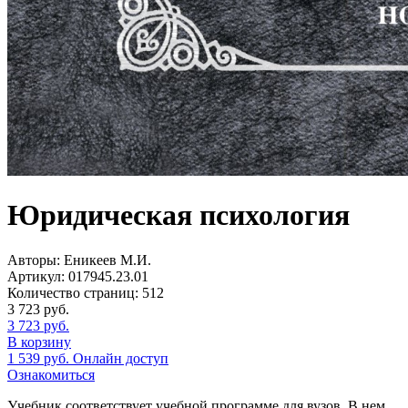
Юридическая психология
Авторы:
Еникеев М.И.
Артикул:
017945.23.01
Количество страниц:
512
3 723
руб.
3 723
руб.
В корзину
1 539
руб.
Онлайн доступ
Ознакомиться
Учебник соответствует учебной программе для вузов. В нем