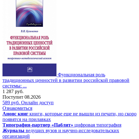
Функциональная роль
традиционных ценностей в развитии российской правовой
системы: ...
1 287
руб.
Поступит
08.2026
589
руб.
Онлайн доступ
Ознакомиться
Анонс книг
книги, которые еще не вышли из печати, но скоро
появятся на прилавках
Типография-партнер «Паблит»
цифровая типография
Журналы
ведущих вузов и научно-исследовательских
организаций