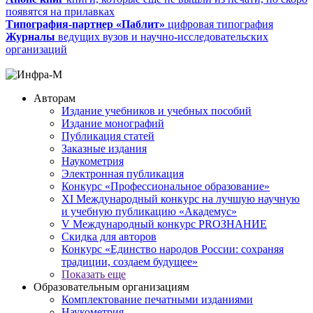
появятся на прилавках
Типография-партнер «Паблит»
цифровая типография
Журналы
ведущих вузов и научно-исследовательских
организаций
Авторам
Издание учебников и учебных пособий
Издание монографий
Публикация статей
Заказные издания
Наукометрия
Электронная публикация
Конкурс «Профессиональное образование»
XI Международный конкурс на лучшую научную
и учебную публикацию «Академус»
V Международный конкурс PROЗНАНИЕ
Скидка для авторов
Конкурс «Единство народов России: сохраняя
традиции, создаем будущее»
Показать еще
Образовательным организациям
Комплектование печатными изданиями
Наукометрия