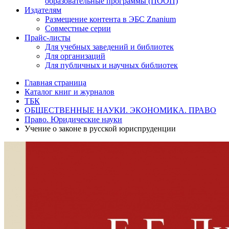
образовательные программы (ПООП)
Издателям
Размещение контента в ЭБС Znanium
Совместные серии
Прайс-листы
Для учебных заведений и библиотек
Для организаций
Для публичных и научных библиотек
Главная страница
Каталог книг и журналов
ТБК
ОБЩЕСТВЕННЫЕ НАУКИ. ЭКОНОМИКА. ПРАВО
Право. Юридические науки
Учение о законе в русской юриспруденции