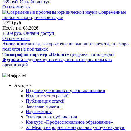
539
руб.
Онлайн доступ
Ознакомиться
Современные
проблемы юридической науки
3 770
руб.
Поступит
08.2026
1 509
руб.
Онлайн доступ
Ознакомиться
Анонс книг
книги, которые еще не вышли из печати, но скоро
появятся на прилавках
Типография-партнер «Паблит»
цифровая типография
Журналы
ведущих вузов и научно-исследовательских
организаций
Авторам
Издание учебников и учебных пособий
Издание монографий
Публикация статей
Заказные издания
Наукометрия
Электронная публикация
Конкурс «Профессиональное образование»
XI Международный конкурс на лучшую научную