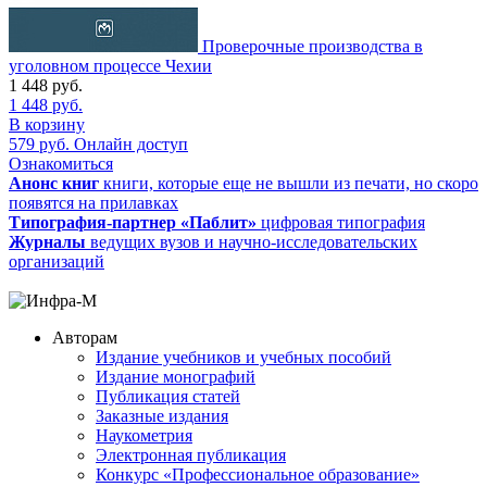
Проверочные производства в
уголовном процессе Чехии
1 448
руб.
1 448
руб.
В корзину
579
руб.
Онлайн доступ
Ознакомиться
Анонс книг
книги, которые еще не вышли из печати, но скоро
появятся на прилавках
Типография-партнер «Паблит»
цифровая типография
Журналы
ведущих вузов и научно-исследовательских
организаций
Авторам
Издание учебников и учебных пособий
Издание монографий
Публикация статей
Заказные издания
Наукометрия
Электронная публикация
Конкурс «Профессиональное образование»