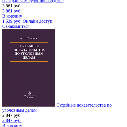
гражданском судопроизводстве
3 861
руб.
3 861
руб.
В корзину
1 539
руб.
Онлайн доступ
Ознакомиться
Судебные доказательства по
уголовным делам
2 847
руб.
2 847
руб.
В корзину