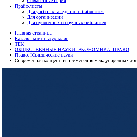
Совместные серии
Прайс-листы
Для учебных заведений и библиотек
Для организаций
Для публичных и научных библиотек
Главная страница
Каталог книг и журналов
ТБК
ОБЩЕСТВЕННЫЕ НАУКИ. ЭКОНОМИКА. ПРАВО
Право. Юридические науки
Современная концепция применения международных дог