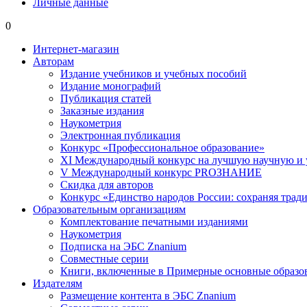
Личные данные
0
Интернет-магазин
Авторам
Издание учебников и учебных пособий
Издание монографий
Публикация статей
Заказные издания
Наукометрия
Электронная публикация
Конкурс «Профессиональное образование»
XI Международный конкурс на лучшую научную и
V Международный конкурс PROЗНАНИЕ
Скидка для авторов
Конкурс «Единство народов России: сохраняя тради
Образовательным организациям
Комплектование печатными изданиями
Наукометрия
Подписка на ЭБС Znanium
Совместные серии
Книги, включенные в Примерные основные образ
Издателям
Размещение контента в ЭБС Znanium