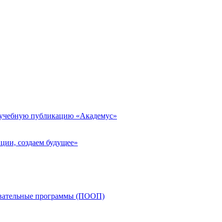
 учебную публикацию «Академус»
ции, создаем будущее»
овательные программы (ПООП)