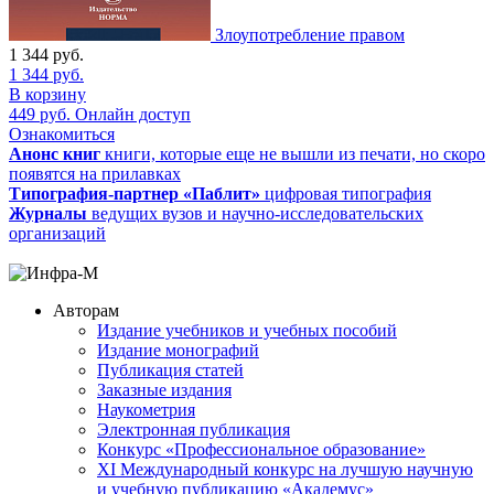
Злоупотребление правом
1 344
руб.
1 344
руб.
В корзину
449
руб.
Онлайн доступ
Ознакомиться
Анонс книг
книги, которые еще не вышли из печати, но скоро
появятся на прилавках
Типография-партнер «Паблит»
цифровая типография
Журналы
ведущих вузов и научно-исследовательских
организаций
Авторам
Издание учебников и учебных пособий
Издание монографий
Публикация статей
Заказные издания
Наукометрия
Электронная публикация
Конкурс «Профессиональное образование»
XI Международный конкурс на лучшую научную
и учебную публикацию «Академус»