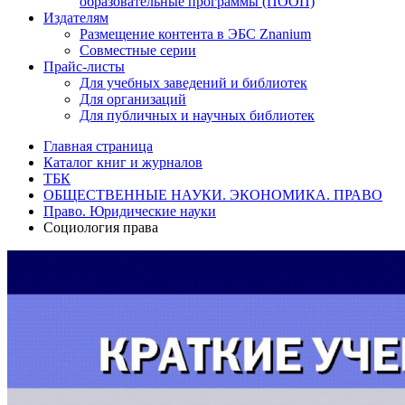
образовательные программы (ПООП)
Издателям
Размещение контента в ЭБС Znanium
Совместные серии
Прайс-листы
Для учебных заведений и библиотек
Для организаций
Для публичных и научных библиотек
Главная страница
Каталог книг и журналов
ТБК
ОБЩЕСТВЕННЫЕ НАУКИ. ЭКОНОМИКА. ПРАВО
Право. Юридические науки
Социология права