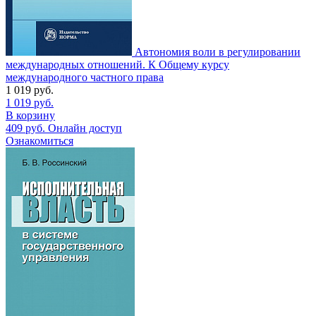
Автономия воли в регулировании
международных отношений. К Общему курсу
международного частного права
1 019
руб.
1 019
руб.
В корзину
409
руб.
Онлайн доступ
Ознакомиться