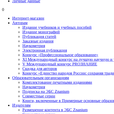
Личные данные
0
Интернет-магазин
Авторам
Издание учебников и учебных пособий
Издание монографий
Публикация статей
Заказные издания
Наукометрия
Электронная публикация
Конкурс «Профессиональное образование»
XI Международный конкурс на лучшую научную и
V Международный конкурс PROЗНАНИЕ
Скидка для авторов
Конкурс «Единство народов России: сохраняя тради
Образовательным организациям
Комплектование печатными изданиями
Наукометрия
Подписка на ЭБС Znanium
Совместные серии
Книги, включенные в Примерные основные образ
Издателям
Размещение контента в ЭБС Znanium