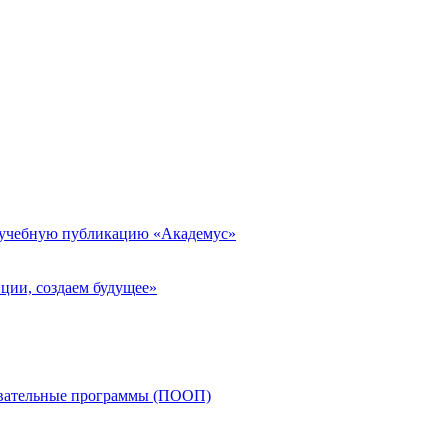
 учебную публикацию «Академус»
ции, создаем будущее»
овательные программы (ПООП)