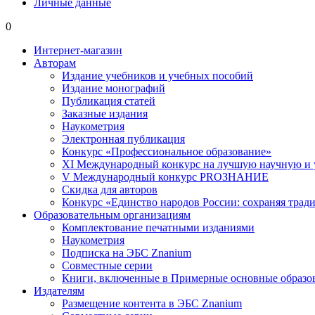
Личные данные
0
Интернет-магазин
Авторам
Издание учебников и учебных пособий
Издание монографий
Публикация статей
Заказные издания
Наукометрия
Электронная публикация
Конкурс «Профессиональное образование»
XI Международный конкурс на лучшую научную и
V Международный конкурс PROЗНАНИЕ
Скидка для авторов
Конкурс «Единство народов России: сохраняя тради
Образовательным организациям
Комплектование печатными изданиями
Наукометрия
Подписка на ЭБС Znanium
Совместные серии
Книги, включенные в Примерные основные образ
Издателям
Размещение контента в ЭБС Znanium