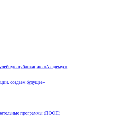
 учебную публикацию «Академус»
ции, создаем будущее»
овательные программы (ПООП)