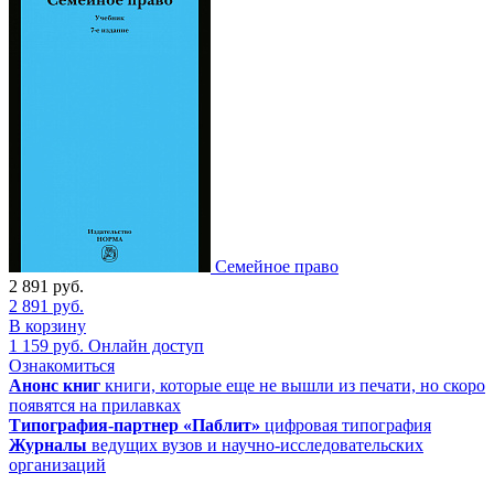
Семейное право
2 891
руб.
2 891
руб.
В корзину
1 159
руб.
Онлайн доступ
Ознакомиться
Анонс книг
книги, которые еще не вышли из печати, но скоро
появятся на прилавках
Типография-партнер «Паблит»
цифровая типография
Журналы
ведущих вузов и научно-исследовательских
организаций