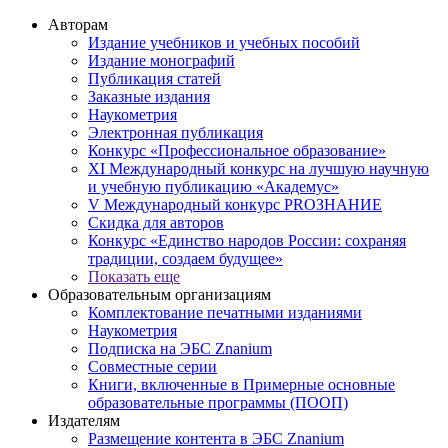
Авторам
Издание учебников и учебных пособий
Издание монографий
Публикация статей
Заказные издания
Наукометрия
Электронная публикация
Конкурс «Профессиональное образование»
XI Международный конкурс на лучшую научную
и учебную публикацию «Академус»
V Международный конкурс PROЗНАНИЕ
Скидка для авторов
Конкурс «Единство народов России: сохраняя
традиции, создаем будущее»
Показать еще
Образовательным организациям
Комплектование печатными изданиями
Наукометрия
Подписка на ЭБС Znanium
Совместные серии
Книги, включенные в Примерные основные
образовательные программы (ПООП)
Издателям
Размещение контента в ЭБС Znanium