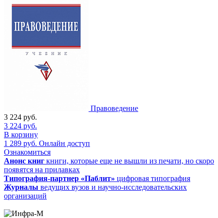
Правоведение
3 224
руб.
3 224
руб.
В корзину
1 289
руб.
Онлайн доступ
Ознакомиться
Анонс книг
книги, которые еще не вышли из печати, но скоро
появятся на прилавках
Типография-партнер «Паблит»
цифровая типография
Журналы
ведущих вузов и научно-исследовательских
организаций