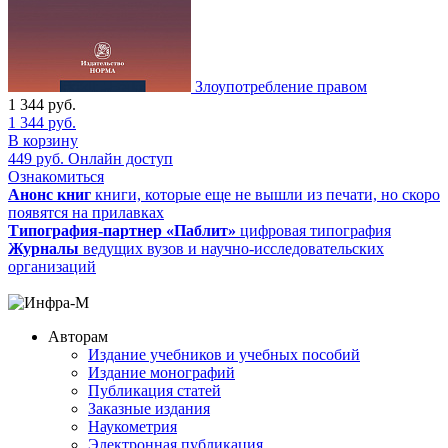
Злоупотребление правом
1 344
руб.
1 344
руб.
В корзину
449
руб.
Онлайн доступ
Ознакомиться
Анонс книг
книги, которые еще не вышли из печати, но скоро
появятся на прилавках
Типография-партнер «Паблит»
цифровая типография
Журналы
ведущих вузов и научно-исследовательских
организаций
Авторам
Издание учебников и учебных пособий
Издание монографий
Публикация статей
Заказные издания
Наукометрия
Электронная публикация