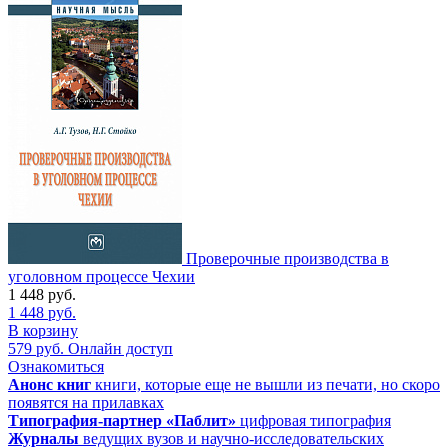
Проверочные производства в
уголовном процессе Чехии
1 448
руб.
1 448
руб.
В корзину
579
руб.
Онлайн доступ
Ознакомиться
Анонс книг
книги, которые еще не вышли из печати, но скоро
появятся на прилавках
Типография-партнер «Паблит»
цифровая типография
Журналы
ведущих вузов и научно-исследовательских