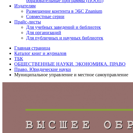
образовательные программы (ПООП)
Издателям
Размещение контента в ЭБС Znanium
Совместные серии
Прайс-листы
Для учебных заведений и библиотек
Для организаций
Для публичных и научных библиотек
Главная страница
Каталог книг и журналов
ТБК
ОБЩЕСТВЕННЫЕ НАУКИ. ЭКОНОМИКА. ПРАВО
Право. Юридические науки
Муниципальное управление и местное самоуправление