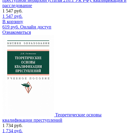
преступной иерархии (статья 210.1 УК РФ): квалификация и
расследование
1 547
руб.
1 547
руб.
В корзину
619
руб.
Онлайн доступ
Ознакомиться
Теоретические основы
квалификации преступлений
1 734
руб.
1 734
руб.