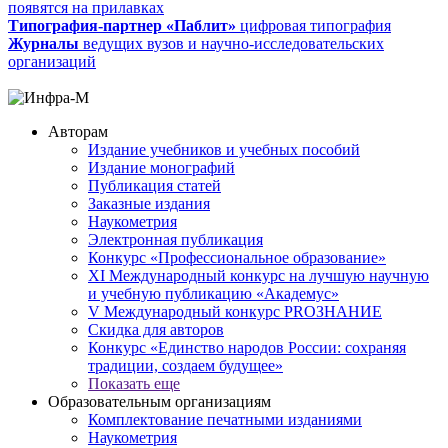
появятся на прилавках
Типография-партнер «Паблит»
цифровая типография
Журналы
ведущих вузов и научно-исследовательских
организаций
Авторам
Издание учебников и учебных пособий
Издание монографий
Публикация статей
Заказные издания
Наукометрия
Электронная публикация
Конкурс «Профессиональное образование»
XI Международный конкурс на лучшую научную
и учебную публикацию «Академус»
V Международный конкурс PROЗНАНИЕ
Скидка для авторов
Конкурс «Единство народов России: сохраняя
традиции, создаем будущее»
Показать еще
Образовательным организациям
Комплектование печатными изданиями
Наукометрия