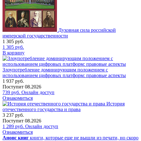
Духовная сила российской
имперской государственности
1 305
руб.
1 305
руб.
В корзину
Злоупотребление доминирующим положением с
использованием цифровых платформ: правовые аспекты
1 937
руб.
Поступит
08.2026
739
руб.
Онлайн доступ
Ознакомиться
История
отечественного государства и права
3 237
руб.
Поступит
08.2026
1 289
руб.
Онлайн доступ
Ознакомиться
Анонс книг
книги, которые еще не вышли из печати, но скоро