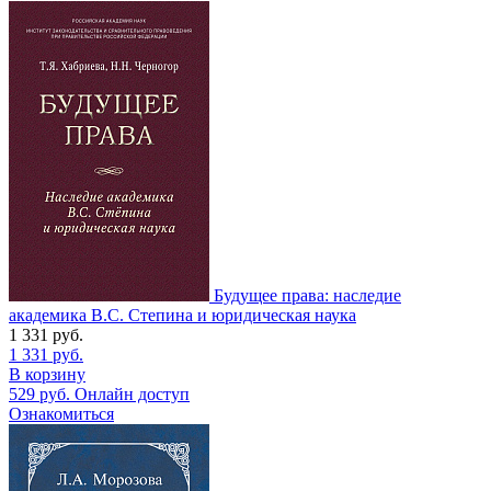
Будущее права: наследие
академика В.С. Степина и юридическая наука
1 331
руб.
1 331
руб.
В корзину
529
руб.
Онлайн доступ
Ознакомиться