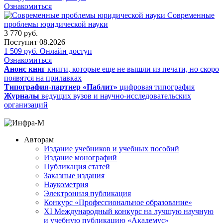
Ознакомиться
Современные
проблемы юридической науки
3 770
руб.
Поступит
08.2026
1 509
руб.
Онлайн доступ
Ознакомиться
Анонс книг
книги, которые еще не вышли из печати, но скоро
появятся на прилавках
Типография-партнер «Паблит»
цифровая типография
Журналы
ведущих вузов и научно-исследовательских
организаций
Авторам
Издание учебников и учебных пособий
Издание монографий
Публикация статей
Заказные издания
Наукометрия
Электронная публикация
Конкурс «Профессиональное образование»
XI Международный конкурс на лучшую научную
и учебную публикацию «Академус»