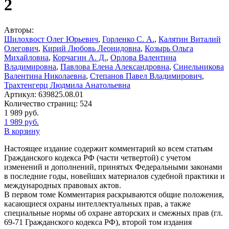
2
Авторы:
Шилохвост Олег Юрьевич
,
Горленко С. А.
,
Калятин Виталий
Олегович
,
Кирий Любовь Леонидовна
,
Козырь Ольга
Михайловна
,
Корчагин А. Д.
,
Орлова Валентина
Владимировна
,
Павлова Елена Александровна
,
Синельникова
Валентина Николаевна
,
Степанов Павел Владимирович
,
Трахтенгерц Людмила Анатольевна
Артикул:
639825.08.01
Количество страниц:
524
1 989
руб.
1 989
руб.
В корзину
Настоящее издание содержит комментарий ко всем статьям
Гражданского кодекса РФ (части четвертой) с учетом
изменений и дополнений, принятых Федеральными законами
в последние годы, новейших материалов судебной практики и
международных правовых актов.
В первом томе Комментария раскрываются общие положения,
касающиеся охраны интеллектуальных прав, а также
специальные нормы об охране авторских и смежных прав (гл.
69-71 Гражданского кодекса РФ), второй том издания