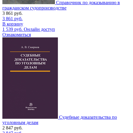
Справочник по доказыванию в
гражданском судопроизводстве
3 861
руб.
3 861
руб.
В корзину
1 539
руб.
Онлайн доступ
Ознакомиться
Судебные доказательства по
уголовным делам
2 847
руб.