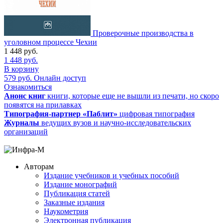
Проверочные производства в
уголовном процессе Чехии
1 448
руб.
1 448
руб.
В корзину
579
руб.
Онлайн доступ
Ознакомиться
Анонс книг
книги, которые еще не вышли из печати, но скоро
появятся на прилавках
Типография-партнер «Паблит»
цифровая типография
Журналы
ведущих вузов и научно-исследовательских
организаций
Авторам
Издание учебников и учебных пособий
Издание монографий
Публикация статей
Заказные издания
Наукометрия
Электронная публикация