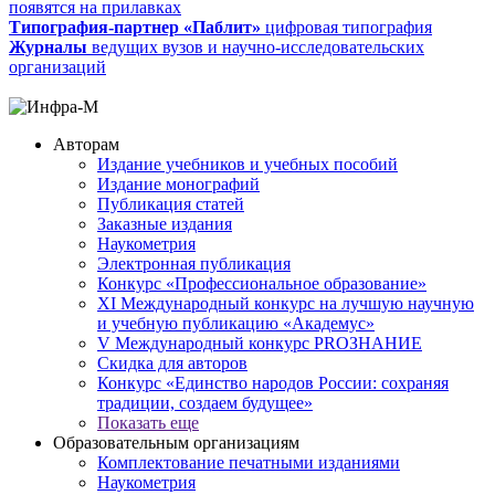
появятся на прилавках
Типография-партнер «Паблит»
цифровая типография
Журналы
ведущих вузов и научно-исследовательских
организаций
Авторам
Издание учебников и учебных пособий
Издание монографий
Публикация статей
Заказные издания
Наукометрия
Электронная публикация
Конкурс «Профессиональное образование»
XI Международный конкурс на лучшую научную
и учебную публикацию «Академус»
V Международный конкурс PROЗНАНИЕ
Скидка для авторов
Конкурс «Единство народов России: сохраняя
традиции, создаем будущее»
Показать еще
Образовательным организациям
Комплектование печатными изданиями
Наукометрия